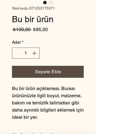
Stok kodu: 671253175371
Bu bir ürün
Normal
İndirimli
 ₺100,00 
₺95,00
Fiyat
Fiyat
Adet
*
Sepete Ekle
Bu bir ürün açıklaması. Burası 
ürününüzle ilgili boyut, malzeme, 
bakım ve temizlik talimatları gibi 
daha ayrıntılı bilgileri eklemek için 
ideal bir yer.