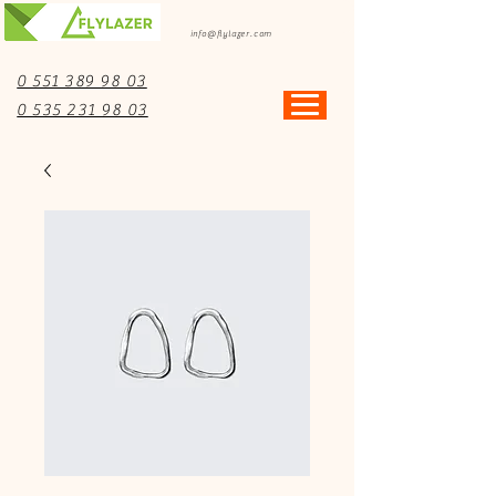
info@flylazer.com
0 551 389 98 03
0 535 231 98 03