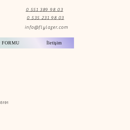
0 551 389 98 03
0 535 231 98 03
info@flylazer.com
P FORMU
İletişim
35191