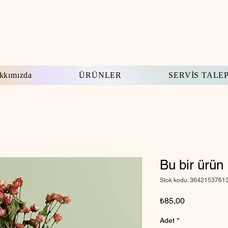
kkımızda
ÜRÜNLER
SERVİS TALE
Bu bir ürün
Stok kodu: 3642153761
Fiyat
₺85,00
Adet
*