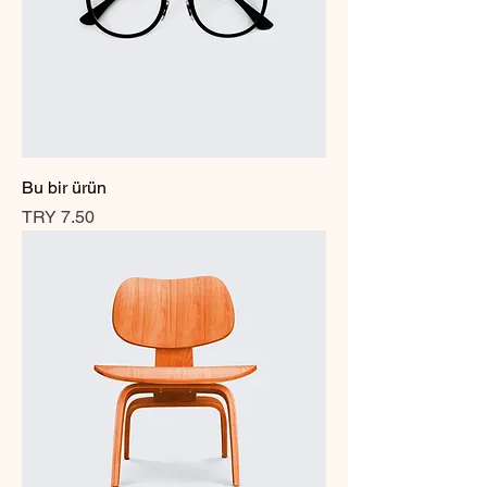
Bu bir ürün
Price
TRY 7.50