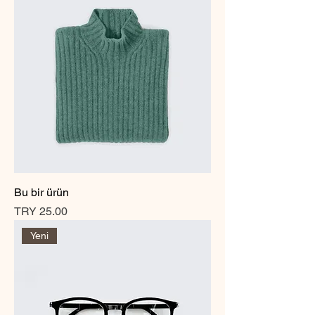
Bu bir ürün
Price
TRY 25.00
Yeni